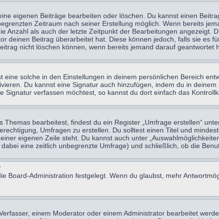
eine eigenen Beiträge bearbeiten oder löschen. Du kannst einen Beitr
n begrenzten Zeitraum nach seiner Erstellung möglich. Wenn bereits jema
e Anzahl als auch der letzte Zeitpunkt der Bearbeitungen angezeigt. 
 deinen Beitrag überarbeitet hat. Diese können jedoch, falls sie es für
eitrag nicht löschen können, wenn bereits jemand darauf geantwortet h
eine solche in den Einstellungen in deinem persönlichen Bereich entw
tivieren. Du kannst eine Signatur auch hinzufügen, indem du in deine
e Signatur verfassen möchtest, so kannst du dort einfach das Kontroll
Themas bearbeitest, findest du ein Register „Umfrage erstellen“ unter
Berechtigung, Umfragen zu erstellen. Du solltest einen Titel und minde
 einer eigenen Zeile steht. Du kannst auch unter „Auswahlmöglichkeiten
t dabei eine zeitlich unbegrenzte Umfrage) und schließlich, ob die Be
?
ie Board-Administration festgelegt. Wenn du glaubst, mehr Antwortmögl
erfasser, einem Moderator oder einem Administrator bearbeitet werde