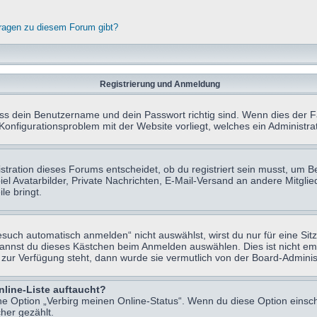
fragen zu diesem Forum gibt?
Registrierung und Anmeldung
ass dein Benutzername und dein Passwort richtig sind. Wenn dies der Fa
 Konfigurationsproblem mit der Website vorliegt, welches ein Administr
tration dieses Forums entscheidet, ob du registriert sein musst, um Beit
el Avatarbilder, Private Nachrichten, E-Mail-Versand an andere Mitglie
le bringt.
uch automatisch anmelden“ nicht auswählst, wirst du nur für eine Sit
kannst du dieses Kästchen beim Anmelden auswählen. Dies ist nicht e
t zur Verfügung steht, dann wurde sie vermutlich von der Board-Adminis
nline-Liste auftaucht?
ine Option „Verbirg meinen Online-Status“. Wenn du diese Option einsc
her gezählt.