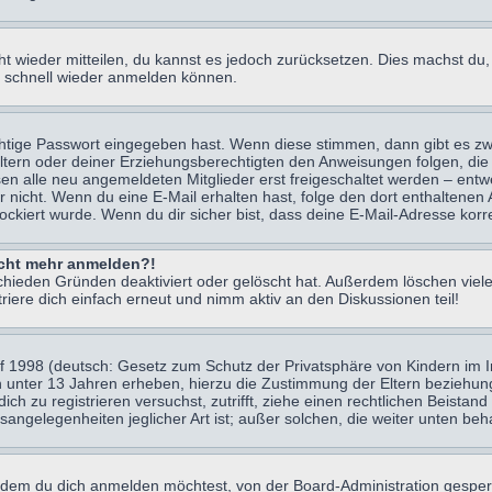
icht wieder mitteilen, du kannst es jedoch zurücksetzen. Dies machst d
ch schnell wieder anmelden können.
chtige Passwort eingegeben hast. Wenn diese stimmen, dann gibt es z
Eltern oder deiner Erziehungsberechtigten den Anweisungen folgen, die 
sen alle neu angemeldeten Mitglieder erst freigeschaltet werden – entwe
 oder nicht. Wenn du eine E-Mail erhalten hast, folge den dort enthalte
ockiert wurde. Wenn du dir sicher bist, dass deine E-Mail-Adresse korr
nicht mehr anmelden?!
chieden Gründen deaktiviert oder gelöscht hat. Außerdem löschen viele
ere dich einfach erneut und nimm aktiv an den Diskussionen teil!
 1998 (deutsch: Gesetz zum Schutz der Privatsphäre von Kindern im Int
n unter 13 Jahren erheben, hierzu die Zustimmung der Eltern beziehu
 dich zu registrieren versuchst, zutrifft, ziehe einen rechtlichen Beist
sangelegenheiten jeglicher Art ist; außer solchen, die weiter unten be
 dem du dich anmelden möchtest, von der Board-Administration gesper