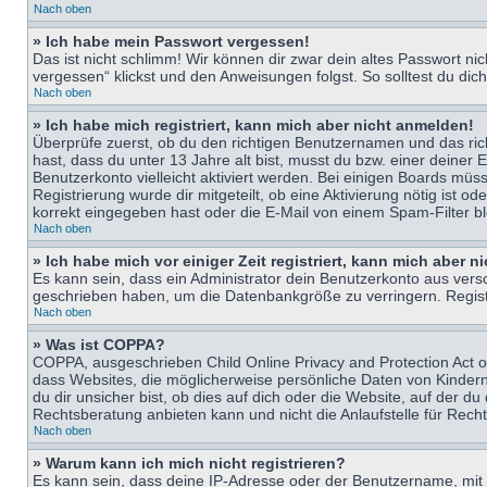
Nach oben
» Ich habe mein Passwort vergessen!
Das ist nicht schlimm! Wir können dir zwar dein altes Passwort n
vergessen“ klickst und den Anweisungen folgst. So solltest du di
Nach oben
» Ich habe mich registriert, kann mich aber nicht anmelden!
Überprüfe zuerst, ob du den richtigen Benutzernamen und das ri
hast, dass du unter 13 Jahre alt bist, musst du bzw. einer deiner 
Benutzerkonto vielleicht aktiviert werden. Bei einigen Boards müs
Registrierung wurde dir mitgeteilt, ob eine Aktivierung nötig ist
korrekt eingegeben hast oder die E-Mail von einem Spam-Filter bl
Nach oben
» Ich habe mich vor einiger Zeit registriert, kann mich aber 
Es kann sein, dass ein Administrator dein Benutzerkonto aus vers
geschrieben haben, um die Datenbankgröße zu verringern. Registri
Nach oben
» Was ist COPPA?
COPPA, ausgeschrieben Child Online Privacy and Protection Act of
dass Websites, die möglicherweise persönliche Daten von Kinder
du dir unsicher bist, ob dies auf dich oder die Website, auf der du
Rechtsberatung anbieten kann und nicht die Anlaufstelle für Recht
Nach oben
» Warum kann ich mich nicht registrieren?
Es kann sein, dass deine IP-Adresse oder der Benutzername, mit