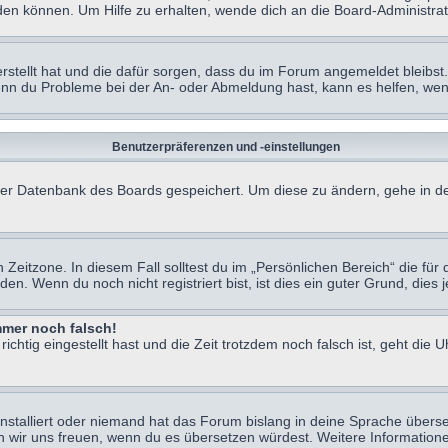
en können. Um Hilfe zu erhalten, wende dich an die Board-Administrat
erstellt hat und die dafür sorgen, dass du im Forum angemeldet bleibs
Wenn du Probleme bei der An- oder Abmeldung hast, kann es helfen, we
Benutzerpräferenzen und -einstellungen
n der Datenbank des Boards gespeichert. Um diese zu ändern, gehe in de
Zeitzone. In diesem Fall solltest du im „Persönlichen Bereich“ die für d
. Wenn du noch nicht registriert bist, ist dies ein guter Grund, dies je
immer noch falsch!
chtig eingestellt hast und die Zeit trotzdem noch falsch ist, geht die U
nstalliert oder niemand hat das Forum bislang in deine Sprache überse
würden wir uns freuen, wenn du es übersetzen würdest. Weitere Informa