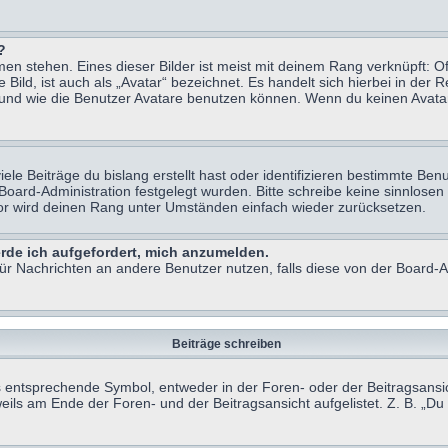
?
n stehen. Eines dieser Bilder ist meist mit deinem Rang verknüpft: Of
ild, ist auch als „Avatar“ bezeichnet. Es handelt sich hierbei in der 
 und wie die Benutzer Avatare benutzen können. Wenn du keinen Avatar 
le Beiträge du bislang erstellt hast oder identifizieren bestimmte B
 Board-Administration festgelegt wurden. Bitte schreibe keine sinnlo
tor wird deinen Rang unter Umständen einfach wieder zurücksetzen.
erde ich aufgefordert, mich anzumelden.
 für Nachrichten an andere Benutzer nutzen, falls diese von der Board
Beiträge schreiben
ntsprechende Symbol, entweder in der Foren- oder der Beitragsansicht.
eils am Ende der Foren- und der Beitragsansicht aufgelistet. Z. B. „D