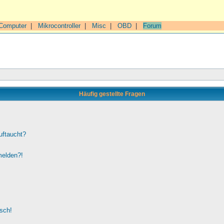
Computer
|
Mikrocontroller
|
Misc
|
OBD
|
Forum
Häufig gestellte Fragen
uftaucht?
melden?!
lsch!