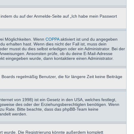
u, indem du auf der Anmelde-Seite auf „Ich habe mein Passwort
wei Möglichkeiten. Wenn
COPPA
aktiviert ist und du angegeben
du erhalten hast. Wenn dies nicht der Fall ist, muss dein
der musst du dies selbst erledigen oder ein Administrator. Bei der
nen Anweisungen. Ansonsten prüfe, ob du deine E-Mail-Adresse
ekt eingegeben wurde, dann kontaktiere einen Administrator.
 Boards regelmäßig Benutzer, die für längere Zeit keine Beiträge
ernet von 1998) ist ein Gesetz in den USA, welches festlegt,
ngsweise des oder der Erziehungsberechtigten benötigen. Wenn
and zu Rate. Bitte beachte, dass das phpBB-Team keine
handelt werden.
rt wurde. Die Registrierung könnte außerdem komplett