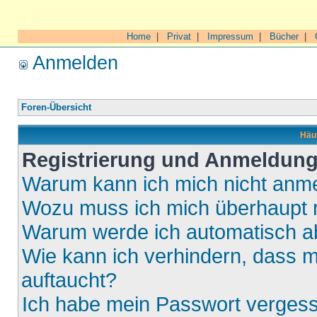
Home
|
Privat
|
Impressum
|
Bücher
|
Anmelden
Foren-Übersicht
Häuf
Registrierung und Anmeldun
Warum kann ich mich nicht anm
Wozu muss ich mich überhaupt r
Warum werde ich automatisch 
Wie kann ich verhindern, dass m
auftaucht?
Ich habe mein Passwort verges