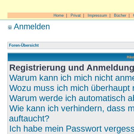
Home
|
Privat
|
Impressum
|
Bücher
|
Anmelden
Foren-Übersicht
Häuf
Registrierung und Anmeldun
Warum kann ich mich nicht anm
Wozu muss ich mich überhaupt r
Warum werde ich automatisch 
Wie kann ich verhindern, dass m
auftaucht?
Ich habe mein Passwort verges