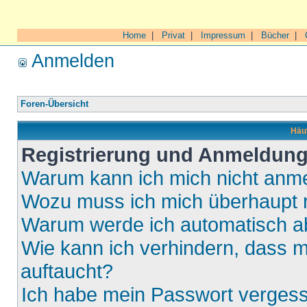
Home
|
Privat
|
Impressum
|
Bücher
|
Anmelden
Foren-Übersicht
Häuf
Registrierung und Anmeldun
Warum kann ich mich nicht anm
Wozu muss ich mich überhaupt r
Warum werde ich automatisch 
Wie kann ich verhindern, dass m
auftaucht?
Ich habe mein Passwort verges