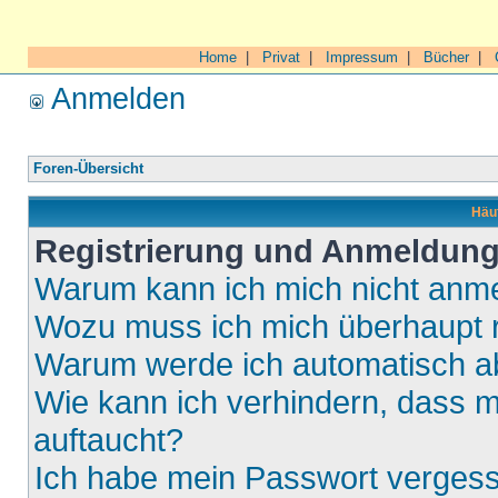
Home
|
Privat
|
Impressum
|
Bücher
|
Anmelden
Foren-Übersicht
Häuf
Registrierung und Anmeldun
Warum kann ich mich nicht anm
Wozu muss ich mich überhaupt r
Warum werde ich automatisch 
Wie kann ich verhindern, dass m
auftaucht?
Ich habe mein Passwort verges