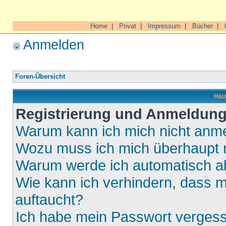
Home
|
Privat
|
Impressum
|
Bücher
|
Anmelden
Foren-Übersicht
Häuf
Registrierung und Anmeldun
Warum kann ich mich nicht anm
Wozu muss ich mich überhaupt r
Warum werde ich automatisch 
Wie kann ich verhindern, dass m
auftaucht?
Ich habe mein Passwort verges