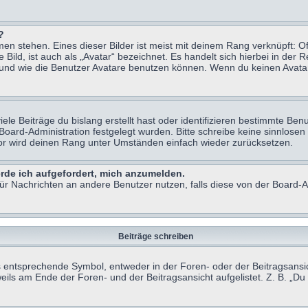
?
n stehen. Eines dieser Bilder ist meist mit deinem Rang verknüpft: Of
ild, ist auch als „Avatar“ bezeichnet. Es handelt sich hierbei in der 
 und wie die Benutzer Avatare benutzen können. Wenn du keinen Avatar 
le Beiträge du bislang erstellt hast oder identifizieren bestimmte B
 Board-Administration festgelegt wurden. Bitte schreibe keine sinnlo
tor wird deinen Rang unter Umständen einfach wieder zurücksetzen.
erde ich aufgefordert, mich anzumelden.
 für Nachrichten an andere Benutzer nutzen, falls diese von der Board
Beiträge schreiben
ntsprechende Symbol, entweder in der Foren- oder der Beitragsansicht.
eils am Ende der Foren- und der Beitragsansicht aufgelistet. Z. B. „D