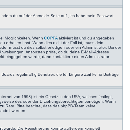
u, indem du auf der Anmelde-Seite auf „Ich habe mein Passwort
wei Möglichkeiten. Wenn
COPPA
aktiviert ist und du angegeben
du erhalten hast. Wenn dies nicht der Fall ist, muss dein
der musst du dies selbst erledigen oder ein Administrator. Bei der
nen Anweisungen. Ansonsten prüfe, ob du deine E-Mail-Adresse
ekt eingegeben wurde, dann kontaktiere einen Administrator.
 Boards regelmäßig Benutzer, die für längere Zeit keine Beiträge
ernet von 1998) ist ein Gesetz in den USA, welches festlegt,
ngsweise des oder der Erziehungsberechtigten benötigen. Wenn
and zu Rate. Bitte beachte, dass das phpBB-Team keine
handelt werden.
rt wurde. Die Registrierung könnte außerdem komplett