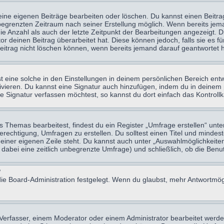
eine eigenen Beiträge bearbeiten oder löschen. Du kannst einen Beitr
n begrenzten Zeitraum nach seiner Erstellung möglich. Wenn bereits jema
e Anzahl als auch der letzte Zeitpunkt der Bearbeitungen angezeigt. 
 deinen Beitrag überarbeitet hat. Diese können jedoch, falls sie es für
eitrag nicht löschen können, wenn bereits jemand darauf geantwortet h
eine solche in den Einstellungen in deinem persönlichen Bereich entw
tivieren. Du kannst eine Signatur auch hinzufügen, indem du in deine
e Signatur verfassen möchtest, so kannst du dort einfach das Kontroll
Themas bearbeitest, findest du ein Register „Umfrage erstellen“ unter
Berechtigung, Umfragen zu erstellen. Du solltest einen Titel und minde
 einer eigenen Zeile steht. Du kannst auch unter „Auswahlmöglichkeiten
t dabei eine zeitlich unbegrenzte Umfrage) und schließlich, ob die Be
?
ie Board-Administration festgelegt. Wenn du glaubst, mehr Antwortmögl
erfasser, einem Moderator oder einem Administrator bearbeitet werde