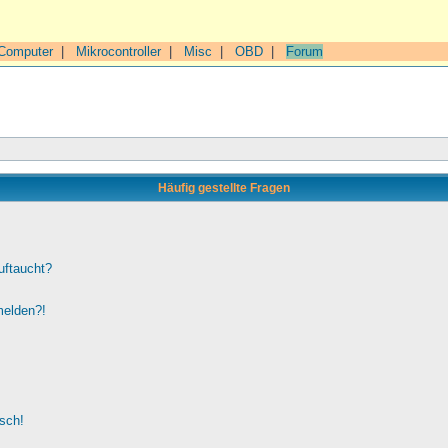
Computer
|
Mikrocontroller
|
Misc
|
OBD
|
Forum
Häufig gestellte Fragen
uftaucht?
melden?!
lsch!