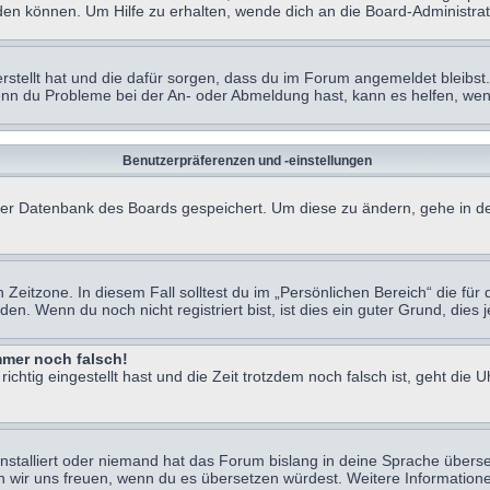
en können. Um Hilfe zu erhalten, wende dich an die Board-Administrat
erstellt hat und die dafür sorgen, dass du im Forum angemeldet bleibs
Wenn du Probleme bei der An- oder Abmeldung hast, kann es helfen, we
Benutzerpräferenzen und -einstellungen
n der Datenbank des Boards gespeichert. Um diese zu ändern, gehe in de
Zeitzone. In diesem Fall solltest du im „Persönlichen Bereich“ die für d
. Wenn du noch nicht registriert bist, ist dies ein guter Grund, dies je
immer noch falsch!
chtig eingestellt hast und die Zeit trotzdem noch falsch ist, geht die U
nstalliert oder niemand hat das Forum bislang in deine Sprache überse
würden wir uns freuen, wenn du es übersetzen würdest. Weitere Informa