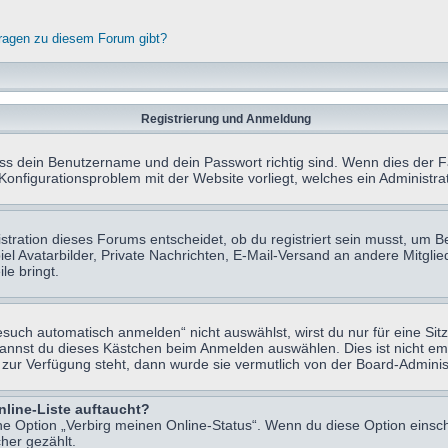
fragen zu diesem Forum gibt?
Registrierung und Anmeldung
ass dein Benutzername und dein Passwort richtig sind. Wenn dies der Fa
 Konfigurationsproblem mit der Website vorliegt, welches ein Administr
tration dieses Forums entscheidet, ob du registriert sein musst, um Beit
el Avatarbilder, Private Nachrichten, E-Mail-Versand an andere Mitglie
le bringt.
uch automatisch anmelden“ nicht auswählst, wirst du nur für eine Sit
kannst du dieses Kästchen beim Anmelden auswählen. Dies ist nicht e
t zur Verfügung steht, dann wurde sie vermutlich von der Board-Adminis
nline-Liste auftaucht?
ine Option „Verbirg meinen Online-Status“. Wenn du diese Option einsc
her gezählt.