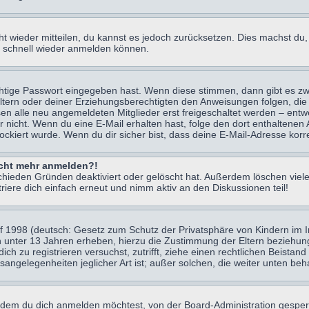
icht wieder mitteilen, du kannst es jedoch zurücksetzen. Dies machst d
ch schnell wieder anmelden können.
chtige Passwort eingegeben hast. Wenn diese stimmen, dann gibt es z
Eltern oder deiner Erziehungsberechtigten den Anweisungen folgen, die 
sen alle neu angemeldeten Mitglieder erst freigeschaltet werden – entwe
 oder nicht. Wenn du eine E-Mail erhalten hast, folge den dort enthalte
ockiert wurde. Wenn du dir sicher bist, dass deine E-Mail-Adresse korr
nicht mehr anmelden?!
chieden Gründen deaktiviert oder gelöscht hat. Außerdem löschen viele
ere dich einfach erneut und nimm aktiv an den Diskussionen teil!
 1998 (deutsch: Gesetz zum Schutz der Privatsphäre von Kindern im Int
n unter 13 Jahren erheben, hierzu die Zustimmung der Eltern beziehu
 dich zu registrieren versuchst, zutrifft, ziehe einen rechtlichen Beist
sangelegenheiten jeglicher Art ist; außer solchen, die weiter unten be
 dem du dich anmelden möchtest, von der Board-Administration gesper