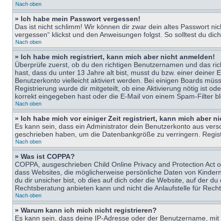
Nach oben
» Ich habe mein Passwort vergessen!
Das ist nicht schlimm! Wir können dir zwar dein altes Passwort n
vergessen“ klickst und den Anweisungen folgst. So solltest du di
Nach oben
» Ich habe mich registriert, kann mich aber nicht anmelden!
Überprüfe zuerst, ob du den richtigen Benutzernamen und das ri
hast, dass du unter 13 Jahre alt bist, musst du bzw. einer deiner 
Benutzerkonto vielleicht aktiviert werden. Bei einigen Boards müs
Registrierung wurde dir mitgeteilt, ob eine Aktivierung nötig ist
korrekt eingegeben hast oder die E-Mail von einem Spam-Filter bl
Nach oben
» Ich habe mich vor einiger Zeit registriert, kann mich aber 
Es kann sein, dass ein Administrator dein Benutzerkonto aus vers
geschrieben haben, um die Datenbankgröße zu verringern. Registri
Nach oben
» Was ist COPPA?
COPPA, ausgeschrieben Child Online Privacy and Protection Act of
dass Websites, die möglicherweise persönliche Daten von Kinder
du dir unsicher bist, ob dies auf dich oder die Website, auf der du
Rechtsberatung anbieten kann und nicht die Anlaufstelle für Recht
Nach oben
» Warum kann ich mich nicht registrieren?
Es kann sein, dass deine IP-Adresse oder der Benutzername, mit