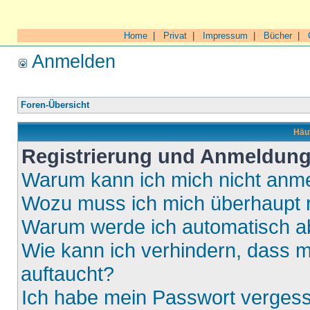
Home
|
Privat
|
Impressum
|
Bücher
|
Anmelden
Foren-Übersicht
Häuf
Registrierung und Anmeldun
Warum kann ich mich nicht anm
Wozu muss ich mich überhaupt r
Warum werde ich automatisch 
Wie kann ich verhindern, dass m
auftaucht?
Ich habe mein Passwort verges