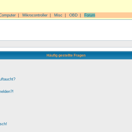
Computer
|
Mikrocontroller
|
Misc
|
OBD
|
Forum
Häufig gestellte Fragen
uftaucht?
melden?!
lsch!