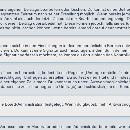
eine eigenen Beiträge bearbeiten oder löschen. Du kannst einen Beitr
n begrenzten Zeitraum nach seiner Erstellung möglich. Wenn bereits jema
e Anzahl als auch der letzte Zeitpunkt der Bearbeitungen angezeigt. 
 deinen Beitrag überarbeitet hat. Diese können jedoch, falls sie es für
eitrag nicht löschen können, wenn bereits jemand darauf geantwortet h
eine solche in den Einstellungen in deinem persönlichen Bereich entw
tivieren. Du kannst eine Signatur auch hinzufügen, indem du in deine
e Signatur verfassen möchtest, so kannst du dort einfach das Kontroll
Themas bearbeitest, findest du ein Register „Umfrage erstellen“ unter
Berechtigung, Umfragen zu erstellen. Du solltest einen Titel und minde
 einer eigenen Zeile steht. Du kannst auch unter „Auswahlmöglichkeiten
t dabei eine zeitlich unbegrenzte Umfrage) und schließlich, ob die Be
?
ie Board-Administration festgelegt. Wenn du glaubst, mehr Antwortmögl
erfasser, einem Moderator oder einem Administrator bearbeitet werde