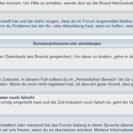
en können. Um Hilfe zu erhalten, wende dich an die Board-Administrat
erstellt hat und die dafür sorgen, dass du im Forum angemeldet bleibs
Wenn du Probleme bei der An- oder Abmeldung hast, kann es helfen, we
Benutzerpräferenzen und -einstellungen
n der Datenbank des Boards gespeichert. Um diese zu ändern, gehe in de
Zeitzone. In diesem Fall solltest du im „Persönlichen Bereich“ die für d
. Wenn du noch nicht registriert bist, ist dies ein guter Grund, dies je
immer noch falsch!
chtig eingestellt hast und die Zeit trotzdem noch falsch ist, geht die U
nstalliert oder niemand hat das Forum bislang in deine Sprache überse
würden wir uns freuen, wenn du es übersetzen würdest. Weitere Informa