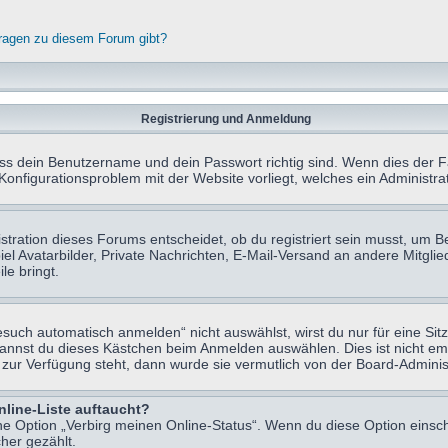
fragen zu diesem Forum gibt?
Registrierung und Anmeldung
ass dein Benutzername und dein Passwort richtig sind. Wenn dies der Fa
 Konfigurationsproblem mit der Website vorliegt, welches ein Administr
tration dieses Forums entscheidet, ob du registriert sein musst, um Beit
el Avatarbilder, Private Nachrichten, E-Mail-Versand an andere Mitglie
le bringt.
uch automatisch anmelden“ nicht auswählst, wirst du nur für eine Sit
kannst du dieses Kästchen beim Anmelden auswählen. Dies ist nicht e
t zur Verfügung steht, dann wurde sie vermutlich von der Board-Adminis
nline-Liste auftaucht?
ine Option „Verbirg meinen Online-Status“. Wenn du diese Option einsc
her gezählt.