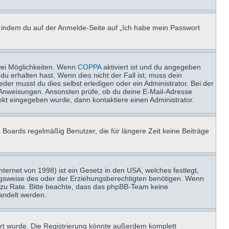
u, indem du auf der Anmelde-Seite auf „Ich habe mein Passwort
wei Möglichkeiten. Wenn
COPPA
aktiviert ist und du angegeben
du erhalten hast. Wenn dies nicht der Fall ist, muss dein
der musst du dies selbst erledigen oder ein Administrator. Bei der
nen Anweisungen. Ansonsten prüfe, ob du deine E-Mail-Adresse
ekt eingegeben wurde, dann kontaktiere einen Administrator.
 Boards regelmäßig Benutzer, die für längere Zeit keine Beiträge
ernet von 1998) ist ein Gesetz in den USA, welches festlegt,
ngsweise des oder der Erziehungsberechtigten benötigen. Wenn
and zu Rate. Bitte beachte, dass das phpBB-Team keine
handelt werden.
rt wurde. Die Registrierung könnte außerdem komplett