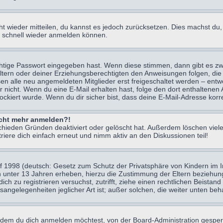
icht wieder mitteilen, du kannst es jedoch zurücksetzen. Dies machst d
ch schnell wieder anmelden können.
chtige Passwort eingegeben hast. Wenn diese stimmen, dann gibt es z
Eltern oder deiner Erziehungsberechtigten den Anweisungen folgen, die 
sen alle neu angemeldeten Mitglieder erst freigeschaltet werden – entwe
 oder nicht. Wenn du eine E-Mail erhalten hast, folge den dort enthalte
ockiert wurde. Wenn du dir sicher bist, dass deine E-Mail-Adresse korr
nicht mehr anmelden?!
chieden Gründen deaktiviert oder gelöscht hat. Außerdem löschen viele
ere dich einfach erneut und nimm aktiv an den Diskussionen teil!
 1998 (deutsch: Gesetz zum Schutz der Privatsphäre von Kindern im Int
n unter 13 Jahren erheben, hierzu die Zustimmung der Eltern beziehu
 dich zu registrieren versuchst, zutrifft, ziehe einen rechtlichen Beist
sangelegenheiten jeglicher Art ist; außer solchen, die weiter unten be
 dem du dich anmelden möchtest, von der Board-Administration gesper