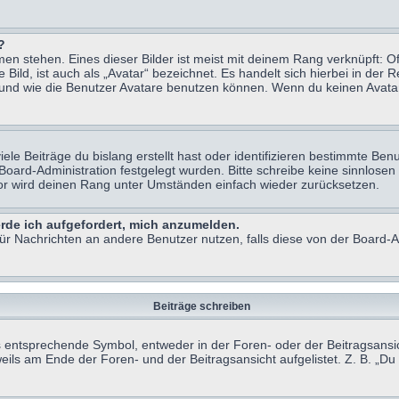
?
n stehen. Eines dieser Bilder ist meist mit deinem Rang verknüpft: Of
ild, ist auch als „Avatar“ bezeichnet. Es handelt sich hierbei in der 
 und wie die Benutzer Avatare benutzen können. Wenn du keinen Avatar 
le Beiträge du bislang erstellt hast oder identifizieren bestimmte B
 Board-Administration festgelegt wurden. Bitte schreibe keine sinnlo
tor wird deinen Rang unter Umständen einfach wieder zurücksetzen.
erde ich aufgefordert, mich anzumelden.
 für Nachrichten an andere Benutzer nutzen, falls diese von der Board
Beiträge schreiben
ntsprechende Symbol, entweder in der Foren- oder der Beitragsansicht.
eils am Ende der Foren- und der Beitragsansicht aufgelistet. Z. B. „D