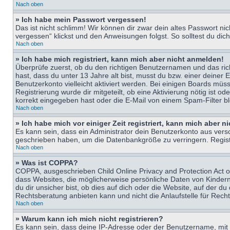
Nach oben
» Ich habe mein Passwort vergessen!
Das ist nicht schlimm! Wir können dir zwar dein altes Passwort n
vergessen“ klickst und den Anweisungen folgst. So solltest du di
Nach oben
» Ich habe mich registriert, kann mich aber nicht anmelden!
Überprüfe zuerst, ob du den richtigen Benutzernamen und das ri
hast, dass du unter 13 Jahre alt bist, musst du bzw. einer deiner 
Benutzerkonto vielleicht aktiviert werden. Bei einigen Boards müs
Registrierung wurde dir mitgeteilt, ob eine Aktivierung nötig ist
korrekt eingegeben hast oder die E-Mail von einem Spam-Filter bl
Nach oben
» Ich habe mich vor einiger Zeit registriert, kann mich aber 
Es kann sein, dass ein Administrator dein Benutzerkonto aus vers
geschrieben haben, um die Datenbankgröße zu verringern. Registri
Nach oben
» Was ist COPPA?
COPPA, ausgeschrieben Child Online Privacy and Protection Act of
dass Websites, die möglicherweise persönliche Daten von Kinder
du dir unsicher bist, ob dies auf dich oder die Website, auf der du
Rechtsberatung anbieten kann und nicht die Anlaufstelle für Recht
Nach oben
» Warum kann ich mich nicht registrieren?
Es kann sein, dass deine IP-Adresse oder der Benutzername, mit