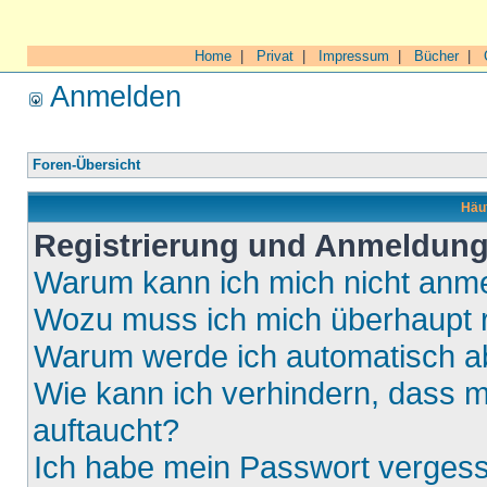
Home
|
Privat
|
Impressum
|
Bücher
|
Anmelden
Foren-Übersicht
Häuf
Registrierung und Anmeldun
Warum kann ich mich nicht anm
Wozu muss ich mich überhaupt r
Warum werde ich automatisch 
Wie kann ich verhindern, dass m
auftaucht?
Ich habe mein Passwort verges