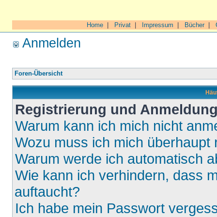
Home
|
Privat
|
Impressum
|
Bücher
|
Anmelden
Foren-Übersicht
Häuf
Registrierung und Anmeldun
Warum kann ich mich nicht anm
Wozu muss ich mich überhaupt r
Warum werde ich automatisch 
Wie kann ich verhindern, dass m
auftaucht?
Ich habe mein Passwort verges