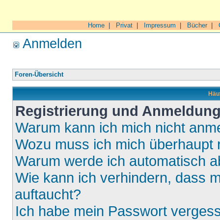
Home
|
Privat
|
Impressum
|
Bücher
|
Anmelden
Foren-Übersicht
Häuf
Registrierung und Anmeldun
Warum kann ich mich nicht anm
Wozu muss ich mich überhaupt r
Warum werde ich automatisch 
Wie kann ich verhindern, dass m
auftaucht?
Ich habe mein Passwort verges