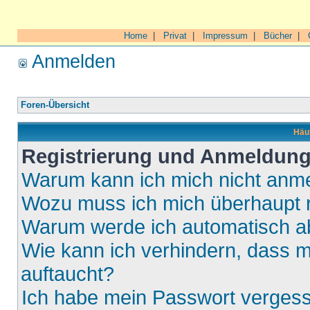
Home
|
Privat
|
Impressum
|
Bücher
|
Anmelden
Foren-Übersicht
Häuf
Registrierung und Anmeldun
Warum kann ich mich nicht anm
Wozu muss ich mich überhaupt r
Warum werde ich automatisch 
Wie kann ich verhindern, dass m
auftaucht?
Ich habe mein Passwort verges