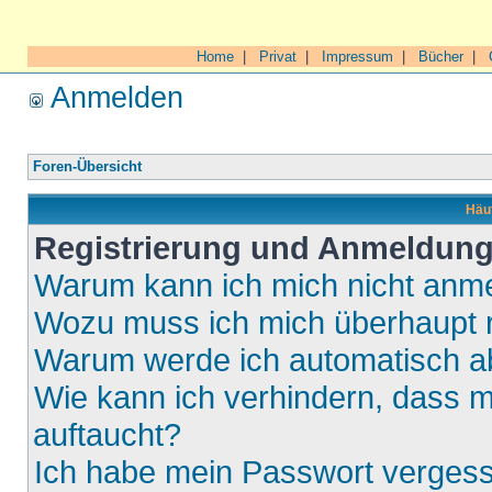
Home
|
Privat
|
Impressum
|
Bücher
|
Anmelden
Foren-Übersicht
Häuf
Registrierung und Anmeldun
Warum kann ich mich nicht anm
Wozu muss ich mich überhaupt r
Warum werde ich automatisch 
Wie kann ich verhindern, dass m
auftaucht?
Ich habe mein Passwort verges