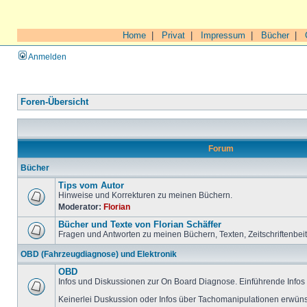
Home
|
Privat
|
Impressum
|
Bücher
|
Anmelden
Foren-Übersicht
Forum
Bücher
Tips vom Autor
Hinweise und Korrekturen zu meinen Büchern.
Moderator:
Florian
Bücher und Texte von Florian Schäffer
Fragen und Antworten zu meinen Büchern, Texten, Zeitschriftenbei
OBD (Fahrzeugdiagnose) und Elektronik
OBD
Infos und Diskussionen zur On Board Diagnose. Einführende Infos 
Keinerlei Duskussion oder Infos über Tachomanipulationen erwüns