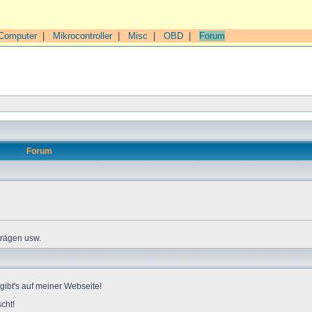
Computer
|
Mikrocontroller
|
Misc
|
OBD
|
Forum
Forum
trägen usw.
gibt's auf meiner Webseite!
cht!