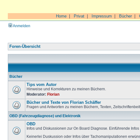
Home
|
Privat
|
Impressum
|
Bücher
|
Anmelden
Foren-Übersicht
Bücher
Tips vom Autor
Hinweise und Korrekturen zu meinen Büchern.
Moderator:
Florian
Bücher und Texte von Florian Schäffer
Fragen und Antworten zu meinen Büchern, Texten, Zeitschriftenbei
OBD (Fahrzeugdiagnose) und Elektronik
OBD
Infos und Diskussionen zur On Board Diagnose. Einführende Infos 
Keinerlei Duskussion oder Infos über Tachomanipulationen erwüns