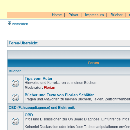
Home
|
Privat
|
Impressum
|
Bücher
|
Anmelden
Foren-Übersicht
Forum
Bücher
Tips vom Autor
Hinweise und Korrekturen zu meinen Büchern.
Moderator:
Florian
Bücher und Texte von Florian Schäffer
Fragen und Antworten zu meinen Büchern, Texten, Zeitschriftenbei
OBD (Fahrzeugdiagnose) und Elektronik
OBD
Infos und Diskussionen zur On Board Diagnose. Einführende Infos 
Keinerlei Duskussion oder Infos über Tachomanipulationen erwüns