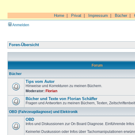
Home
|
Privat
|
Impressum
|
Bücher
|
Anmelden
Foren-Übersicht
Forum
Bücher
Tips vom Autor
Hinweise und Korrekturen zu meinen Büchern.
Moderator:
Florian
Bücher und Texte von Florian Schäffer
Fragen und Antworten zu meinen Büchern, Texten, Zeitschriftenbei
OBD (Fahrzeugdiagnose) und Elektronik
OBD
Infos und Diskussionen zur On Board Diagnose. Einführende Infos 
Keinerlei Duskussion oder Infos über Tachomanipulationen erwüns