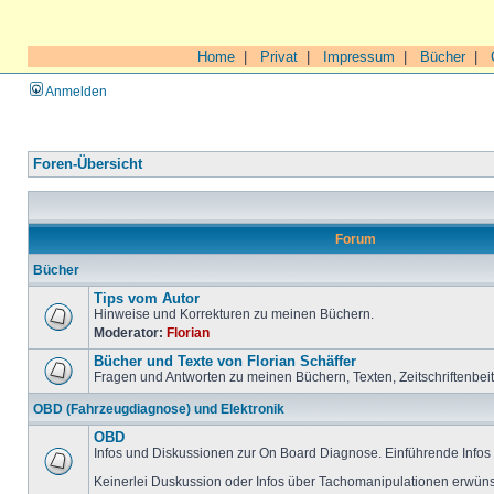
Home
|
Privat
|
Impressum
|
Bücher
|
Anmelden
Foren-Übersicht
Forum
Bücher
Tips vom Autor
Hinweise und Korrekturen zu meinen Büchern.
Moderator:
Florian
Bücher und Texte von Florian Schäffer
Fragen und Antworten zu meinen Büchern, Texten, Zeitschriftenbei
OBD (Fahrzeugdiagnose) und Elektronik
OBD
Infos und Diskussionen zur On Board Diagnose. Einführende Infos 
Keinerlei Duskussion oder Infos über Tachomanipulationen erwüns