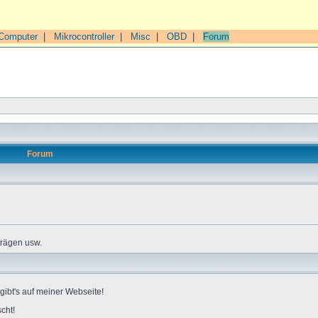
Computer
|
Mikrocontroller
|
Misc
|
OBD
|
Forum
Forum
trägen usw.
gibt's auf meiner Webseite!
cht!