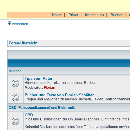
Home
|
Privat
|
Impressum
|
Bücher
|
Anmelden
Foren-Übersicht
Bücher
Tips vom Autor
Hinweise und Korrekturen zu meinen Büchern.
Moderator:
Florian
Bücher und Texte von Florian Schäffer
Fragen und Antworten zu meinen Büchern, Texten, Zeitschriftenbei
OBD (Fahrzeugdiagnose) und Elektronik
OBD
Infos und Diskussionen zur On Board Diagnose. Einführende Infos 
Keinerlei Duskussion oder Infos über Tachomanipulationen erwüns