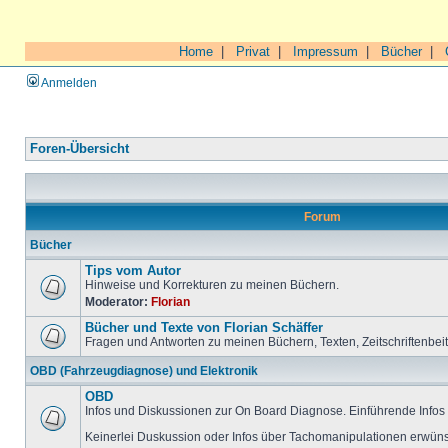
Home
|
Privat
|
Impressum
|
Bücher
|
Anmelden
Foren-Übersicht
Forum
Bücher
Tips vom Autor
Hinweise und Korrekturen zu meinen Büchern.
Moderator:
Florian
Bücher und Texte von Florian Schäffer
Fragen und Antworten zu meinen Büchern, Texten, Zeitschriftenbei
OBD (Fahrzeugdiagnose) und Elektronik
OBD
Infos und Diskussionen zur On Board Diagnose. Einführende Infos 
Keinerlei Duskussion oder Infos über Tachomanipulationen erwüns