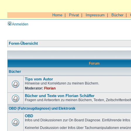
Home
|
Privat
|
Impressum
|
Bücher
|
Anmelden
Foren-Übersicht
Forum
Bücher
Tips vom Autor
Hinweise und Korrekturen zu meinen Büchern.
Moderator:
Florian
Bücher und Texte von Florian Schäffer
Fragen und Antworten zu meinen Büchern, Texten, Zeitschriftenbei
OBD (Fahrzeugdiagnose) und Elektronik
OBD
Infos und Diskussionen zur On Board Diagnose. Einführende Infos 
Keinerlei Duskussion oder Infos über Tachomanipulationen erwüns