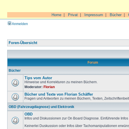
Home
|
Privat
|
Impressum
|
Bücher
|
Anmelden
Foren-Übersicht
Forum
Bücher
Tips vom Autor
Hinweise und Korrekturen zu meinen Büchern.
Moderator:
Florian
Bücher und Texte von Florian Schäffer
Fragen und Antworten zu meinen Büchern, Texten, Zeitschriftenbei
OBD (Fahrzeugdiagnose) und Elektronik
OBD
Infos und Diskussionen zur On Board Diagnose. Einführende Infos 
Keinerlei Duskussion oder Infos über Tachomanipulationen erwüns