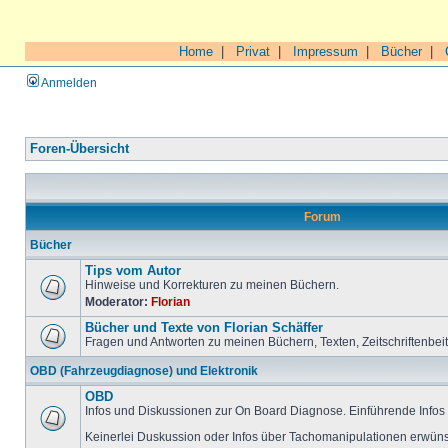
Home
|
Privat
|
Impressum
|
Bücher
|
Anmelden
Foren-Übersicht
Forum
Bücher
Tips vom Autor
Hinweise und Korrekturen zu meinen Büchern.
Moderator:
Florian
Bücher und Texte von Florian Schäffer
Fragen und Antworten zu meinen Büchern, Texten, Zeitschriftenbei
OBD (Fahrzeugdiagnose) und Elektronik
OBD
Infos und Diskussionen zur On Board Diagnose. Einführende Infos 
Keinerlei Duskussion oder Infos über Tachomanipulationen erwüns