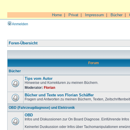
Home
|
Privat
|
Impressum
|
Bücher
|
Anmelden
Foren-Übersicht
Forum
Bücher
Tips vom Autor
Hinweise und Korrekturen zu meinen Büchern.
Moderator:
Florian
Bücher und Texte von Florian Schäffer
Fragen und Antworten zu meinen Büchern, Texten, Zeitschriftenbei
OBD (Fahrzeugdiagnose) und Elektronik
OBD
Infos und Diskussionen zur On Board Diagnose. Einführende Infos 
Keinerlei Duskussion oder Infos über Tachomanipulationen erwüns