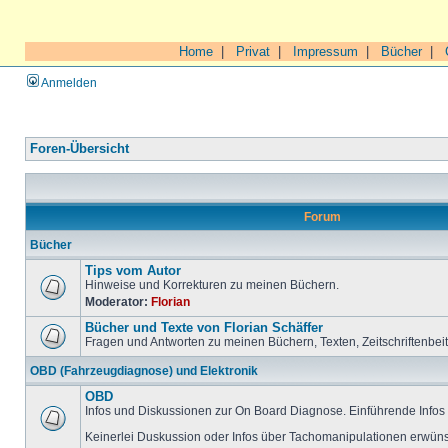
Home
|
Privat
|
Impressum
|
Bücher
|
Anmelden
Foren-Übersicht
Forum
Bücher
Tips vom Autor
Hinweise und Korrekturen zu meinen Büchern.
Moderator:
Florian
Bücher und Texte von Florian Schäffer
Fragen und Antworten zu meinen Büchern, Texten, Zeitschriftenbei
OBD (Fahrzeugdiagnose) und Elektronik
OBD
Infos und Diskussionen zur On Board Diagnose. Einführende Infos 
Keinerlei Duskussion oder Infos über Tachomanipulationen erwüns