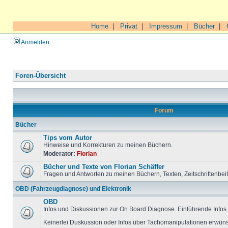
Home
|
Privat
|
Impressum
|
Bücher
|
Anmelden
Foren-Übersicht
Forum
Bücher
Tips vom Autor
Hinweise und Korrekturen zu meinen Büchern.
Moderator:
Florian
Bücher und Texte von Florian Schäffer
Fragen und Antworten zu meinen Büchern, Texten, Zeitschriftenbei
OBD (Fahrzeugdiagnose) und Elektronik
OBD
Infos und Diskussionen zur On Board Diagnose. Einführende Infos 
Keinerlei Duskussion oder Infos über Tachomanipulationen erwüns