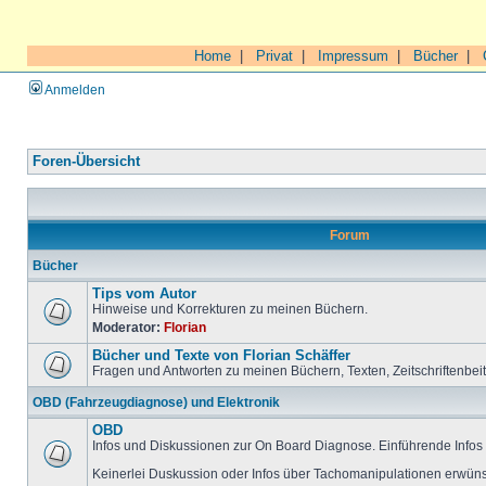
Home
|
Privat
|
Impressum
|
Bücher
|
Anmelden
Foren-Übersicht
Forum
Bücher
Tips vom Autor
Hinweise und Korrekturen zu meinen Büchern.
Moderator:
Florian
Bücher und Texte von Florian Schäffer
Fragen und Antworten zu meinen Büchern, Texten, Zeitschriftenbei
OBD (Fahrzeugdiagnose) und Elektronik
OBD
Infos und Diskussionen zur On Board Diagnose. Einführende Infos 
Keinerlei Duskussion oder Infos über Tachomanipulationen erwüns