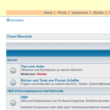
Home
|
Privat
|
Impressum
|
Bücher
|
Anmelden
Foren-Übersicht
Bücher
Tips vom Autor
Hinweise und Korrekturen zu meinen Büchern.
Moderator:
Florian
Bücher und Texte von Florian Schäffer
Fragen und Antworten zu meinen Büchern, Texten, Zeitschriftenbei
OBD (Fahrzeugdiagnose) und Elektronik
OBD
Infos und Diskussionen zur On Board Diagnose. Einführende Infos 
Keinerlei Duskussion oder Infos über Tachomanipulationen erwüns