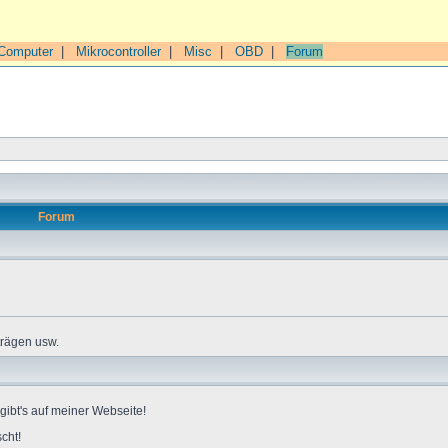
Computer
|
Mikrocontroller
|
Misc
|
OBD
|
Forum
Forum
trägen usw.
gibt's auf meiner Webseite!
cht!