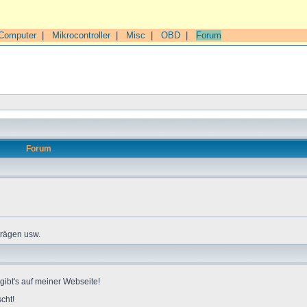
Computer
|
Mikrocontroller
|
Misc
|
OBD
|
Forum
Forum
trägen usw.
gibt's auf meiner Webseite!
cht!