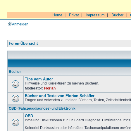
Home
|
Privat
|
Impressum
|
Bücher
|
Anmelden
Foren-Übersicht
Bücher
Tips vom Autor
Hinweise und Korrekturen zu meinen Büchern.
Moderator:
Florian
Bücher und Texte von Florian Schäffer
Fragen und Antworten zu meinen Büchern, Texten, Zeitschriftenbei
OBD (Fahrzeugdiagnose) und Elektronik
OBD
Infos und Diskussionen zur On Board Diagnose. Einführende Infos 
Keinerlei Duskussion oder Infos über Tachomanipulationen erwüns