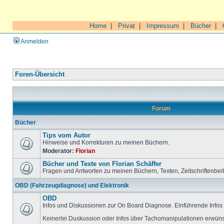
Home
|
Privat
|
Impressum
|
Bücher
|
Anmelden
Foren-Übersicht
Forum
Bücher
Tips vom Autor
Hinweise und Korrekturen zu meinen Büchern.
Moderator:
Florian
Bücher und Texte von Florian Schäffer
Fragen und Antworten zu meinen Büchern, Texten, Zeitschriftenbei
OBD (Fahrzeugdiagnose) und Elektronik
OBD
Infos und Diskussionen zur On Board Diagnose. Einführende Infos 
Keinerlei Duskussion oder Infos über Tachomanipulationen erwüns