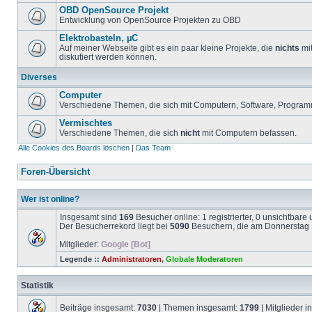
OBD OpenSource Projekt
Entwicklung von OpenSource Projekten zu OBD
Elektrobasteln, µC
Auf meiner Webseite gibt es ein paar kleine Projekte, die
nichts
mit
diskutiert werden können.
Diverses
Computer
Verschiedene Themen, die sich mit Computern, Software, Program
Vermischtes
Verschiedene Themen, die sich
nicht
mit Computern befassen.
Alle Cookies des Boards löschen
|
Das Team
Foren-Übersicht
Wer ist online?
Insgesamt sind
169
Besucher online: 1 registrierter, 0 unsichtbar
Der Besucherrekord liegt bei
5090
Besuchern, die am Donnerstag 1
Mitglieder:
Google [Bot]
Legende ::
Administratoren
,
Globale Moderatoren
Statistik
Beiträge insgesamt:
7030
| Themen insgesamt:
1799
| Mitglieder 