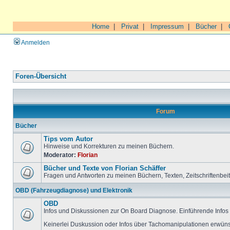
Home
|
Privat
|
Impressum
|
Bücher
|
Anmelden
Foren-Übersicht
Forum
Bücher
Tips vom Autor
Hinweise und Korrekturen zu meinen Büchern.
Moderator:
Florian
Bücher und Texte von Florian Schäffer
Fragen und Antworten zu meinen Büchern, Texten, Zeitschriftenbei
OBD (Fahrzeugdiagnose) und Elektronik
OBD
Infos und Diskussionen zur On Board Diagnose. Einführende Infos 
Keinerlei Duskussion oder Infos über Tachomanipulationen erwüns