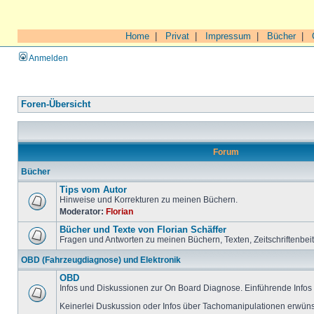
Home
|
Privat
|
Impressum
|
Bücher
|
Anmelden
Foren-Übersicht
Forum
Bücher
Tips vom Autor
Hinweise und Korrekturen zu meinen Büchern.
Moderator:
Florian
Bücher und Texte von Florian Schäffer
Fragen und Antworten zu meinen Büchern, Texten, Zeitschriftenbei
OBD (Fahrzeugdiagnose) und Elektronik
OBD
Infos und Diskussionen zur On Board Diagnose. Einführende Infos 
Keinerlei Duskussion oder Infos über Tachomanipulationen erwüns