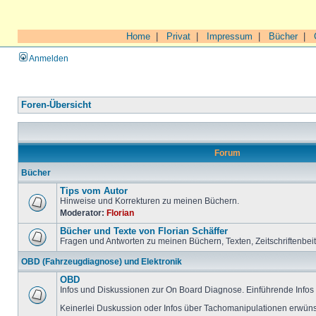
Home
|
Privat
|
Impressum
|
Bücher
|
Anmelden
Foren-Übersicht
Forum
Bücher
Tips vom Autor
Hinweise und Korrekturen zu meinen Büchern.
Moderator:
Florian
Bücher und Texte von Florian Schäffer
Fragen und Antworten zu meinen Büchern, Texten, Zeitschriftenbei
OBD (Fahrzeugdiagnose) und Elektronik
OBD
Infos und Diskussionen zur On Board Diagnose. Einführende Infos 
Keinerlei Duskussion oder Infos über Tachomanipulationen erwüns