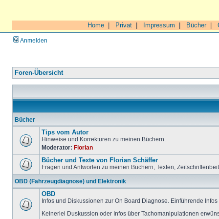
Home
|
Privat
|
Impressum
|
Bücher
|
Anmelden
Foren-Übersicht
Bücher
Tips vom Autor
Hinweise und Korrekturen zu meinen Büchern.
Moderator:
Florian
Bücher und Texte von Florian Schäffer
Fragen und Antworten zu meinen Büchern, Texten, Zeitschriftenbei
OBD (Fahrzeugdiagnose) und Elektronik
OBD
Infos und Diskussionen zur On Board Diagnose. Einführende Infos 
Keinerlei Duskussion oder Infos über Tachomanipulationen erwüns