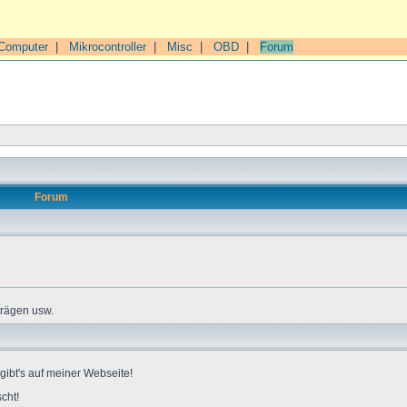
Computer
|
Mikrocontroller
|
Misc
|
OBD
|
Forum
Forum
trägen usw.
gibt's auf meiner Webseite!
cht!