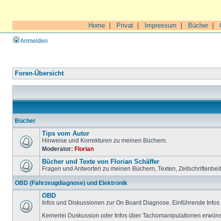
Home
|
Privat
|
Impressum
|
Bücher
|
Anmelden
Foren-Übersicht
Bücher
Tips vom Autor
Hinweise und Korrekturen zu meinen Büchern.
Moderator:
Florian
Bücher und Texte von Florian Schäffer
Fragen und Antworten zu meinen Büchern, Texten, Zeitschriftenbei
OBD (Fahrzeugdiagnose) und Elektronik
OBD
Infos und Diskussionen zur On Board Diagnose. Einführende Infos 
Keinerlei Duskussion oder Infos über Tachomanipulationen erwüns