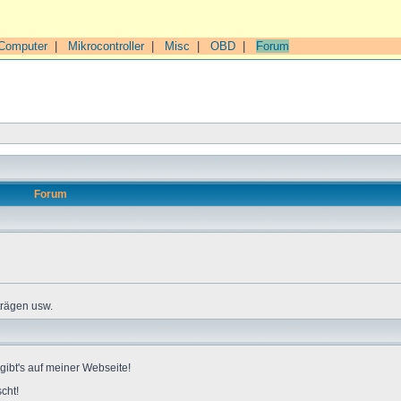
Computer
|
Mikrocontroller
|
Misc
|
OBD
|
Forum
Forum
trägen usw.
gibt's auf meiner Webseite!
cht!