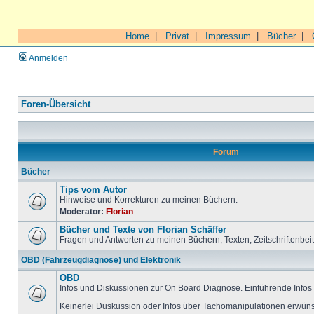
Home
|
Privat
|
Impressum
|
Bücher
|
Anmelden
Foren-Übersicht
Forum
Bücher
Tips vom Autor
Hinweise und Korrekturen zu meinen Büchern.
Moderator:
Florian
Bücher und Texte von Florian Schäffer
Fragen und Antworten zu meinen Büchern, Texten, Zeitschriftenbei
OBD (Fahrzeugdiagnose) und Elektronik
OBD
Infos und Diskussionen zur On Board Diagnose. Einführende Infos 
Keinerlei Duskussion oder Infos über Tachomanipulationen erwüns