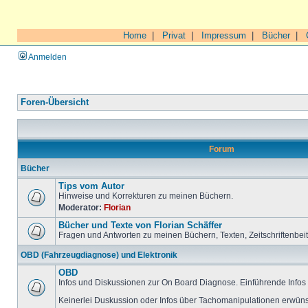
Home
|
Privat
|
Impressum
|
Bücher
|
Anmelden
Foren-Übersicht
Forum
Bücher
Tips vom Autor
Hinweise und Korrekturen zu meinen Büchern.
Moderator:
Florian
Bücher und Texte von Florian Schäffer
Fragen und Antworten zu meinen Büchern, Texten, Zeitschriftenbei
OBD (Fahrzeugdiagnose) und Elektronik
OBD
Infos und Diskussionen zur On Board Diagnose. Einführende Infos 
Keinerlei Duskussion oder Infos über Tachomanipulationen erwüns