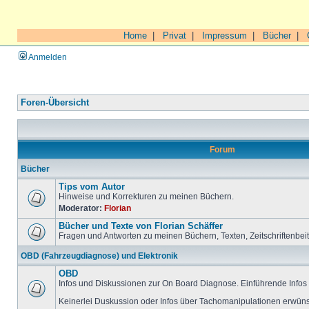
Home
|
Privat
|
Impressum
|
Bücher
|
Anmelden
Foren-Übersicht
Forum
Bücher
Tips vom Autor
Hinweise und Korrekturen zu meinen Büchern.
Moderator:
Florian
Bücher und Texte von Florian Schäffer
Fragen und Antworten zu meinen Büchern, Texten, Zeitschriftenbei
OBD (Fahrzeugdiagnose) und Elektronik
OBD
Infos und Diskussionen zur On Board Diagnose. Einführende Infos 
Keinerlei Duskussion oder Infos über Tachomanipulationen erwüns