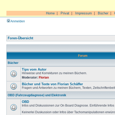
Home
|
Privat
|
Impressum
|
Bücher
|
Anmelden
Foren-Übersicht
Forum
Bücher
Tips vom Autor
Hinweise und Korrekturen zu meinen Büchern.
Moderator:
Florian
Bücher und Texte von Florian Schäffer
Fragen und Antworten zu meinen Büchern, Texten, Zeitschriftenbei
OBD (Fahrzeugdiagnose) und Elektronik
OBD
Infos und Diskussionen zur On Board Diagnose. Einführende Infos 
Keinerlei Duskussion oder Infos über Tachomanipulationen erwüns