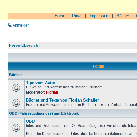
Home
|
Privat
|
Impressum
|
Bücher
|
Anmelden
Foren-Übersicht
Forum
Bücher
Tips vom Autor
Hinweise und Korrekturen zu meinen Büchern.
Moderator:
Florian
Bücher und Texte von Florian Schäffer
Fragen und Antworten zu meinen Büchern, Texten, Zeitschriftenbei
OBD (Fahrzeugdiagnose) und Elektronik
OBD
Infos und Diskussionen zur On Board Diagnose. Einführende Infos 
Keinerlei Duskussion oder Infos über Tachomanipulationen erwüns