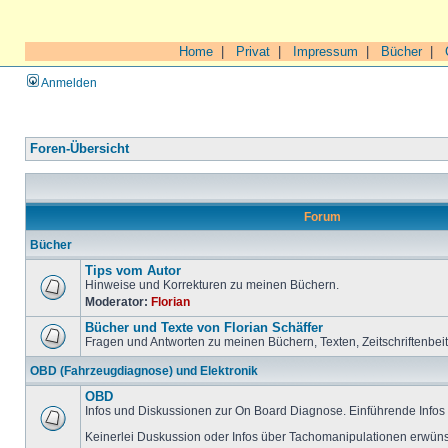
Home
|
Privat
|
Impressum
|
Bücher
|
Anmelden
Foren-Übersicht
Forum
Bücher
Tips vom Autor
Hinweise und Korrekturen zu meinen Büchern.
Moderator:
Florian
Bücher und Texte von Florian Schäffer
Fragen und Antworten zu meinen Büchern, Texten, Zeitschriftenbei
OBD (Fahrzeugdiagnose) und Elektronik
OBD
Infos und Diskussionen zur On Board Diagnose. Einführende Infos 
Keinerlei Duskussion oder Infos über Tachomanipulationen erwüns