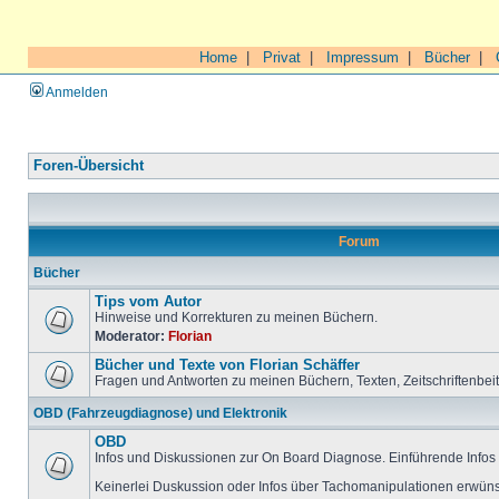
Home
|
Privat
|
Impressum
|
Bücher
|
Anmelden
Foren-Übersicht
Forum
Bücher
Tips vom Autor
Hinweise und Korrekturen zu meinen Büchern.
Moderator:
Florian
Bücher und Texte von Florian Schäffer
Fragen und Antworten zu meinen Büchern, Texten, Zeitschriftenbei
OBD (Fahrzeugdiagnose) und Elektronik
OBD
Infos und Diskussionen zur On Board Diagnose. Einführende Infos 
Keinerlei Duskussion oder Infos über Tachomanipulationen erwüns