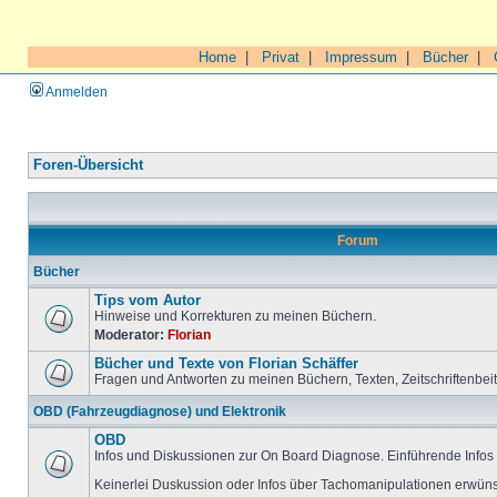
Home
|
Privat
|
Impressum
|
Bücher
|
Anmelden
Foren-Übersicht
Forum
Bücher
Tips vom Autor
Hinweise und Korrekturen zu meinen Büchern.
Moderator:
Florian
Bücher und Texte von Florian Schäffer
Fragen und Antworten zu meinen Büchern, Texten, Zeitschriftenbei
OBD (Fahrzeugdiagnose) und Elektronik
OBD
Infos und Diskussionen zur On Board Diagnose. Einführende Infos 
Keinerlei Duskussion oder Infos über Tachomanipulationen erwüns