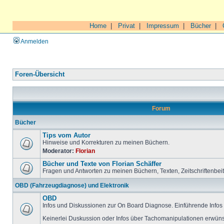
Home
|
Privat
|
Impressum
|
Bücher
|
Anmelden
Foren-Übersicht
Forum
Bücher
Tips vom Autor
Hinweise und Korrekturen zu meinen Büchern.
Moderator:
Florian
Bücher und Texte von Florian Schäffer
Fragen und Antworten zu meinen Büchern, Texten, Zeitschriftenbei
OBD (Fahrzeugdiagnose) und Elektronik
OBD
Infos und Diskussionen zur On Board Diagnose. Einführende Infos 
Keinerlei Duskussion oder Infos über Tachomanipulationen erwüns