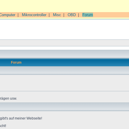
Computer
|
Mikrocontroller
|
Misc
|
OBD
|
Forum
Forum
trägen usw.
gibt's auf meiner Webseite!
cht!