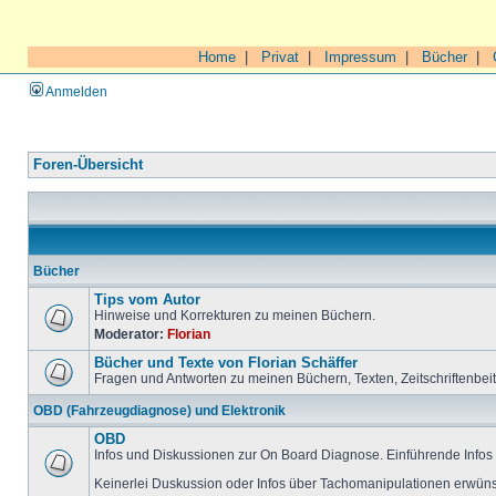
Home
|
Privat
|
Impressum
|
Bücher
|
Anmelden
Foren-Übersicht
Bücher
Tips vom Autor
Hinweise und Korrekturen zu meinen Büchern.
Moderator:
Florian
Bücher und Texte von Florian Schäffer
Fragen und Antworten zu meinen Büchern, Texten, Zeitschriftenbei
OBD (Fahrzeugdiagnose) und Elektronik
OBD
Infos und Diskussionen zur On Board Diagnose. Einführende Infos 
Keinerlei Duskussion oder Infos über Tachomanipulationen erwüns