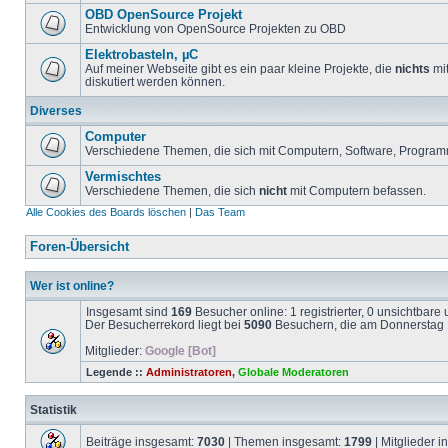
OBD OpenSource Projekt
Entwicklung von OpenSource Projekten zu OBD
Elektrobasteln, µC
Auf meiner Webseite gibt es ein paar kleine Projekte, die
nichts
mit
diskutiert werden können.
Diverses
Computer
Verschiedene Themen, die sich mit Computern, Software, Program
Vermischtes
Verschiedene Themen, die sich
nicht
mit Computern befassen.
Alle Cookies des Boards löschen
|
Das Team
Foren-Übersicht
Wer ist online?
Insgesamt sind
169
Besucher online: 1 registrierter, 0 unsichtbar
Der Besucherrekord liegt bei
5090
Besuchern, die am Donnerstag 1
Mitglieder:
Google [Bot]
Legende ::
Administratoren
,
Globale Moderatoren
Statistik
Beiträge insgesamt:
7030
| Themen insgesamt:
1799
| Mitglieder 