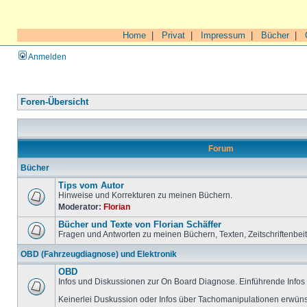
Home
|
Privat
|
Impressum
|
Bücher
|
Anmelden
Foren-Übersicht
Forum
Bücher
Tips vom Autor
Hinweise und Korrekturen zu meinen Büchern.
Moderator:
Florian
Bücher und Texte von Florian Schäffer
Fragen und Antworten zu meinen Büchern, Texten, Zeitschriftenbei
OBD (Fahrzeugdiagnose) und Elektronik
OBD
Infos und Diskussionen zur On Board Diagnose. Einführende Infos 
Keinerlei Duskussion oder Infos über Tachomanipulationen erwüns