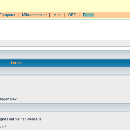
Computer
|
Mikrocontroller
|
Misc
|
OBD
|
Forum
Forum
trägen usw.
gibt's auf meiner Webseite!
cht!