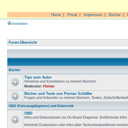
Home
|
Privat
|
Impressum
|
Bücher
|
Anmelden
Foren-Übersicht
Bücher
Tips vom Autor
Hinweise und Korrekturen zu meinen Büchern.
Moderator:
Florian
Bücher und Texte von Florian Schäffer
Fragen und Antworten zu meinen Büchern, Texten, Zeitschriftenbei
OBD (Fahrzeugdiagnose) und Elektronik
OBD
Infos und Diskussionen zur On Board Diagnose. Einführende Infos 
Keinerlei Duskussion oder Infos über Tachomanipulationen erwüns