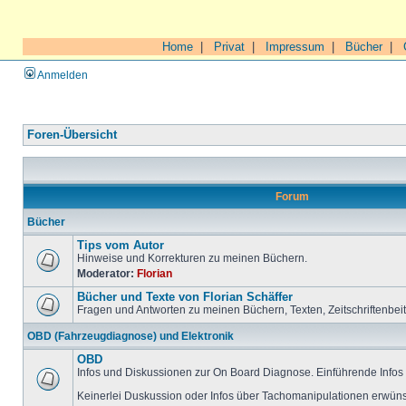
Home
|
Privat
|
Impressum
|
Bücher
|
Anmelden
Foren-Übersicht
Forum
Bücher
Tips vom Autor
Hinweise und Korrekturen zu meinen Büchern.
Moderator:
Florian
Bücher und Texte von Florian Schäffer
Fragen und Antworten zu meinen Büchern, Texten, Zeitschriftenbei
OBD (Fahrzeugdiagnose) und Elektronik
OBD
Infos und Diskussionen zur On Board Diagnose. Einführende Infos 
Keinerlei Duskussion oder Infos über Tachomanipulationen erwüns