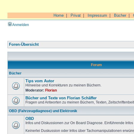
Home
|
Privat
|
Impressum
|
Bücher
|
Anmelden
Foren-Übersicht
Forum
Bücher
Tips vom Autor
Hinweise und Korrekturen zu meinen Büchern.
Moderator:
Florian
Bücher und Texte von Florian Schäffer
Fragen und Antworten zu meinen Büchern, Texten, Zeitschriftenbei
OBD (Fahrzeugdiagnose) und Elektronik
OBD
Infos und Diskussionen zur On Board Diagnose. Einführende Infos 
Keinerlei Duskussion oder Infos über Tachomanipulationen erwüns